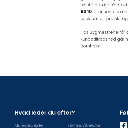
sidste detalje. Kontak
50 10
, eller send en mai
snak om dit projekt og
Hos Bygmestrene får du 
kundetilfredshed går h
Bornholm.
Hvad leder du efter?
Fø
Murerarbejde
Tømrer/Snedker