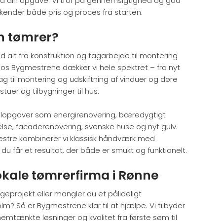
d på din opgave. Vi tror på gennemsigtighed og god
ender både pris og proces fra starten.​
n tømrer?
 alt fra konstruktion og tagarbejde til montering
Hos Bygmestrene dækker vi hele spektret – fra nyt
ag til montering og udskiftning af vinduer og døre
uer og tilbygninger til hus.
alopgaver som energirenovering, bæredygtigt
lse, facaderenovering, svenske huse og nyt gulv.
stre kombinerer vi klassisk håndværk med
u får et resultat, der både er smukt og funktionelt.​
lokale tømrerfirma i Rønne
geprojekt eller mangler du et pålideligt
m? Så er Bygmestrene klar til at hjælpe. Vi tilbyder
nemtænkte løsninger og kvalitet fra første søm til