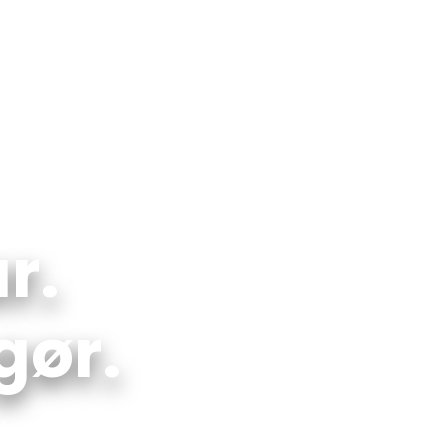
E
PROFIL
VI TILBYDER
SVENSKERHUSE
FR
r.
gør.
bejde på hele Bornholm til