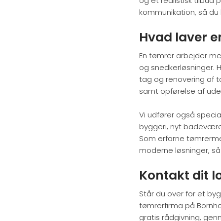
og et realistisk tilbu
kommunikation, så du k
Hvad laver e
En tømrer arbejder med
og snedkerløsninger. 
tag og renovering af t
samt opførelse af udest
Vi udfører også speci
byggeri, nyt badevære
Som erfarne tømrerme
moderne løsninger, så d
Kontakt dit 
Står du over for et byg
tømrerfirma på Bornhol
gratis rådgivning, gen