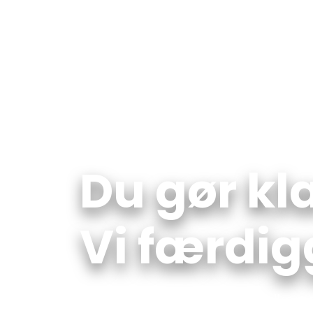
FORSID
Du gør kla
​Vi færdig
Vi udfører tømrer- og snedkerar