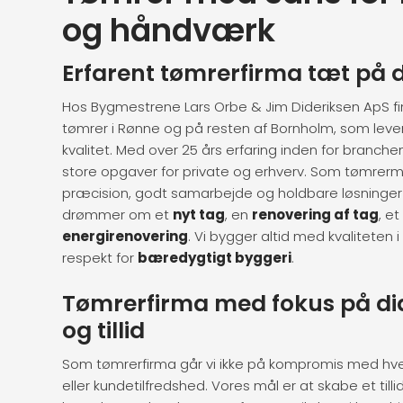
og håndværk
Erfarent tømrerfirma tæt på 
​Hos Bygmestrene Lars Orbe & Jim Dideriksen ApS fi
tømrer i Rønne og på resten af Bornholm, som leve
kvalitet. Med over 25 års erfaring inden for branch
store opgaver for private og erhverv. Som tømrerme
præcision, godt samarbejde og holdbare løsninge
drømmer om et
nyt tag
, en
renovering af tag
, et
energirenovering
. Vi bygger altid med kvaliteten
respekt for
bæredygtigt byggeri
.
Tømrerfirma med fokus på dia
og tillid
Som tømrerfirma går vi ikke på kompromis med hver
eller kundetilfredshed. Vores mål er at skabe et till