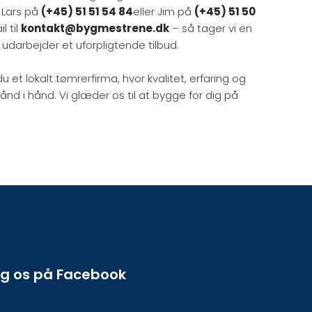
t Lars på
(+45) 51 51 54 84
eller Jim på
(+45) 51 50
l til
kontakt@bygmestrene.dk
– så tager vi en
 udarbejder et uforpligtende tilbud.
et lokalt tømrerfirma, hvor kvalitet, erfaring og
ånd i hånd. Vi glæder os til at bygge for dig på
lg os på Facebook​