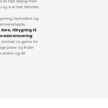
ltid en tæt dialog med
 og vi er helt tilfredse.
vning, høj kvalitet og
r tømrerarbejde,
g
døre,
tilbygning til
acaderenovering
,
Kontakt os gerne for
ige priser og finder
e ønsker og dit