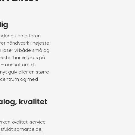
dig
nder du en erfaren
rer håndværk i højeste
en løser vi både små og
ster har vi fokus på
r – uanset om du
 nyt gulv eller en større
 i centrum og med
log, kvalitet
ken kvalitet, service
idsfuldt samarbejde,