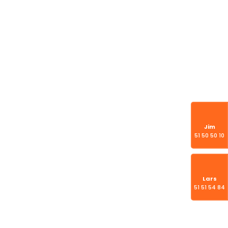
ADRAGSORDNING
LEVERANDØRER
KONTAKT
Jim
51 50 50 10
Lars
51 51 54 84