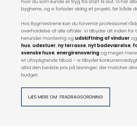
hvor du som kunde er tryg fra start til slut. Vi har a
bygherre, og vi forlader aldrig et projekt, før både du
Hos Bygmestrene kan du forvente professionel rådgi
overholdelse af alle aftaler. Vi tilbyder alt inden fo
herunder montering og
udskiftning af vinduer
o
hus
,
udestuer
,
ny terrasse
,
nyt badeværelse
,
f
svenske huse
,
energirenovering
og meget mere. 
et uforpligtende tilbud – vi tilbyder konkurrencedygt
altid den bedste pris på løsninger, der matcher din
budget.​
LÆS MERE OM FRADRAGSORDNING