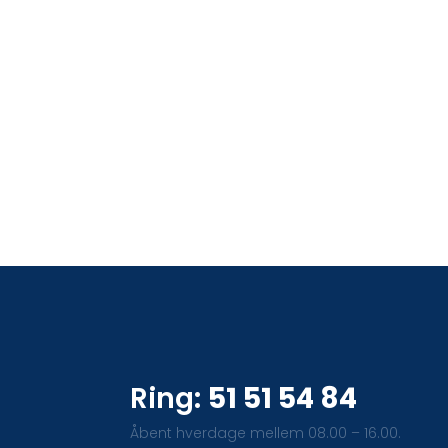
Ring:
51 51 54 84
​Åbent hverdage mellem 08.00 – 16.00.